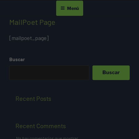
Ir
Menú
al
contenido
MailPoet Page
[mailpoet_page]
Buscar
Buscar
Recent Posts
Recent Comments
No hay comentarios que mostrar.